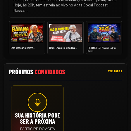
Hoje, às 20h, tem estreia ao vivo no Agita Cocal Podcast!
Nossa…
Bate papo com a Baiana…
Mente, Emoções e Vida Real…
RETROSPECTIVA 2025 | Agita
Cocal…
PRÓXIMOS
CONVIDADOS
VER TODOS
SUA HISTÓRIA PODE
SER A PRÓXIMA
PARTICIPE DO AGITA